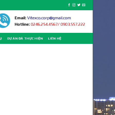
Email:
Vitexco.corp@gmail.com
Hotline:
0246.254.4567/ 0903.557.222
VỤ
DỰ ÁN ĐÃ THỰC HIỆN
LIÊN HỆ