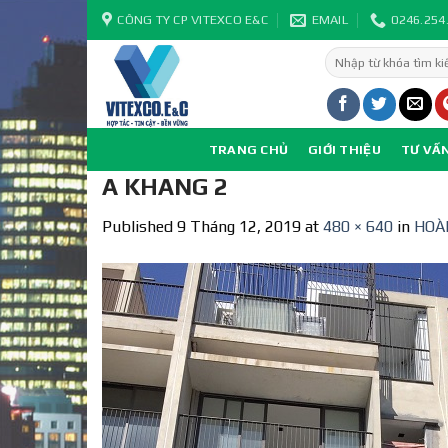
Skip
CÔNG TY CP VITEXCO E&C
EMAIL
0246.254
to
Tìm
content
kiếm:
TRANG CHỦ
GIỚI THIỆU
TƯ VẤ
A KHANG 2
Published
9 Tháng 12, 2019
at
480 × 640
in
HOÀ