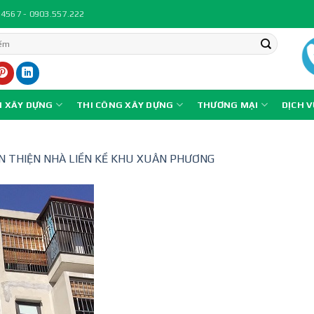
.4567 - 0903.557.222
N XÂY DỰNG
THI CÔNG XÂY DỰNG
THƯƠNG MẠI
DỊCH 
N THIỆN NHÀ LIỀN KỀ KHU XUÂN PHƯƠNG