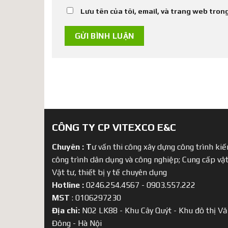
Lưu tên của tôi, email, và trang web trong
CÔNG TY CP VITEXCO E&C
Chuyên :
T
ư vấn thi công xây dựng công trình kiến
công trình dân dụng và công nghiệp; Cung cấp vật
Vật tư, thiết bị y tế chuyên dụng
Hotline :
0246.254.4567 - 0903.557.222
MST
: 0106297230
Địa chỉ:
N02 LK88 - Khu Cây Quýt - Khu đô thị Vă
Đông - Hà Nội