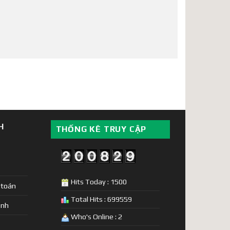
H
THỐNG KÊ TRUY CẬP
Hits Today : 1500
 toán
Total Hits : 699559
ịnh
Who's Online : 2