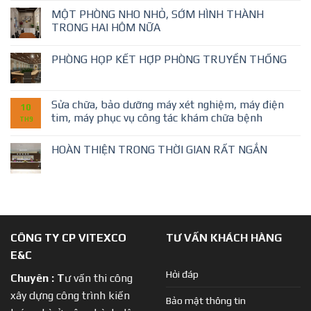
MỘT PHÒNG NHO NHỎ, SỚM HÌNH THÀNH
TRONG HAI HÔM NỮA
PHÒNG HỌP KẾT HỢP PHÒNG TRUYỀN THỐNG
Sửa chữa, bảo dưỡng máy xét nghiệm, máy điện
10
tim, máy phục vụ công tác khám chữa bệnh
TH9
HOÀN THIỆN TRONG THỜI GIAN RẤT NGẮN
CÔNG TY CP VITEXCO
TƯ VẤN KHÁCH HÀNG
E&C
Hỏi đáp
Chuyên :
T
ư vấn thi công
xây dựng công trình kiến
Bảo mật thông tin