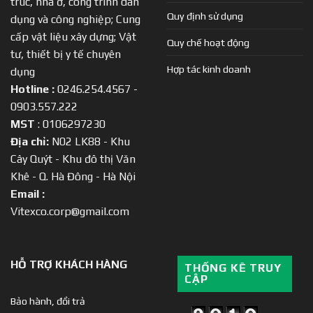
trúc, nhà ở, công trình dân
Quy định sử dụng
dụng và công nghiệp; Cung
cấp vật liệu xây dựng; Vật
Quy chế hoạt động
tư, thiết bị y tế chuyên
Hợp tác kinh doanh
dụng
Hotline :
0246.254.4567 -
0903.557.222
MST
: 0106297230
Địa chỉ:
N02 LK88 - Khu
Cây Quýt - Khu đô thị Văn
Khê - Q. Hà Đông - Hà Nội
Email :
Vitexco.corp@gmail.com
HỖ TRỢ KHÁCH HÀNG
THỐNG KÊ TRUY
CẬP
Bảo hành, đổi trả