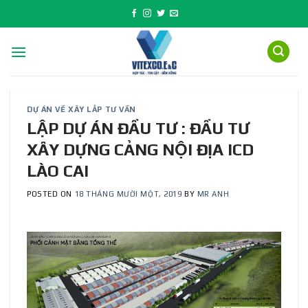
Skip
to
content
DỰ ÁN VỀ XÂY LẮP TƯ VẤN
LẬP DỰ ÁN ĐẦU TƯ : ĐẦU TƯ
XÂY DỰNG CẢNG NỘI ĐỊA ICD
LÀO CAI
POSTED ON
18 THÁNG MƯỜI MỘT, 2019
BY
MR ANH