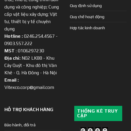
Quy định sử dụng
dụng và công nghiệp; Cung
cấp vật liệu xây dựng; Vật
Quy chế hoạt động
tư, thiết bị y tế chuyên
Hợp tác kinh doanh
dụng
Hotline :
0246.254.4567 -
0903.557.222
MST
: 0106297230
Địa chỉ:
N02 LK88 - Khu
Cây Quýt - Khu đô thị Văn
Khê - Q. Hà Đông - Hà Nội
Email :
Vitexco.corp@gmail.com
HỖ TRỢ KHÁCH HÀNG
THỐNG KÊ TRUY
CẬP
Bảo hành, đổi trả