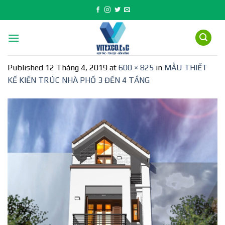
Skip
to
content
Published
12 Tháng 4, 2019
at
600 × 825
in
MẪU THIẾT
KẾ KIẾN TRÚC NHÀ PHỐ 3 ĐẾN 4 TẦNG