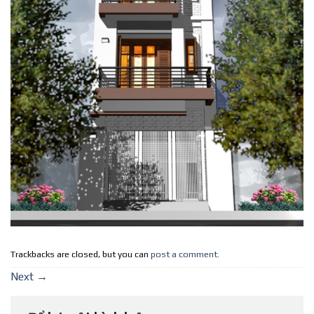
Trackbacks are closed, but you can
post a comment
.
Next
→