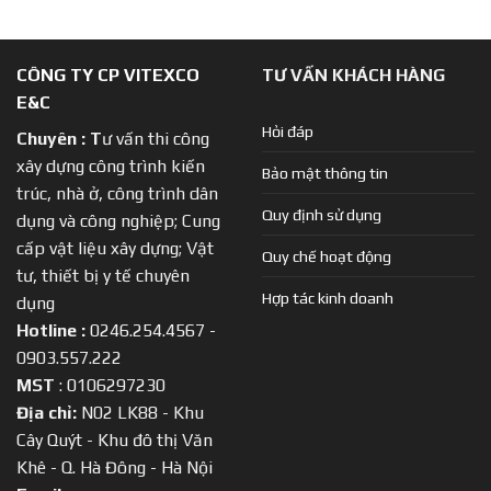
CÔNG TY CP VITEXCO
TƯ VẤN KHÁCH HÀNG
E&C
Hỏi đáp
Chuyên :
T
ư vấn thi công
xây dựng công trình kiến
Bảo mật thông tin
trúc, nhà ở, công trình dân
Quy định sử dụng
dụng và công nghiệp; Cung
cấp vật liệu xây dựng; Vật
Quy chế hoạt động
tư, thiết bị y tế chuyên
Hợp tác kinh doanh
dụng
Hotline :
0246.254.4567 -
0903.557.222
MST
: 0106297230
Địa chỉ:
N02 LK88 - Khu
Cây Quýt - Khu đô thị Văn
Khê - Q. Hà Đông - Hà Nội