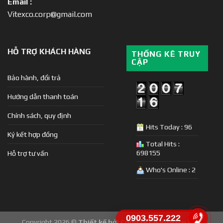
Email :
Vitexco.corp@gmail.com
HỖ TRỢ KHÁCH HÀNG
THỐNG KÊ TRUY
CẬP
Bảo hành, đổi trả
Hướng dẫn thanh toán
Chính sách, quy định
Hits Today : 96
Ký kết hợp đồng
Total Hits :
698155
Hỗ trợ tư vấn
Who's Online : 2
0903.557.222
Copyright 2026 ©
Thiết kế bởi Công ty CP Vitexco E&C