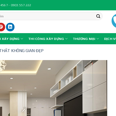
.4567 - 0903.557.222
N XÂY DỰNG
THI CÔNG XÂY DỰNG
THƯƠNG MẠI
DỊCH 
 THẤT KHÔNG GIAN ĐẸP