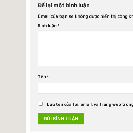
Để lại một bình luận
Email của bạn sẽ không được hiển thị công kh
Bình luận
*
Tên
*
Lưu tên của tôi, email, và trang web trong