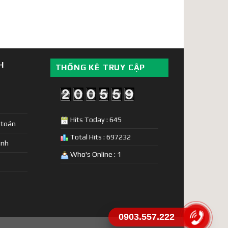
H
THỐNG KÊ TRUY CẬP
Hits Today : 645
 toán
Total Hits : 697232
ịnh
Who's Online : 1
0903.557.222