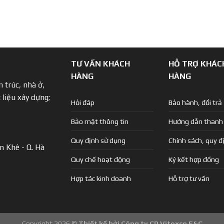
TƯ VẤN KHÁCH
HỖ TRỢ KHÁC
HÀNG
HÀNG
 trúc, nhà ở,
 liệu xây dựng;
Hỏi đáp
Bảo hành, đổi trả
Bảo mật thông tin
Hướng dẫn thanh
Quy định sử dụng
Chính sách, quy đ
n Khê - Q. Hà
Quy chế hoạt động
Ký kết hợp đồng
Hợp tác kinh doanh
Hỗ trợ tư vấn
Copyright 2026 ©
Thiết kế bởi Công ty CP Vitexco E&C