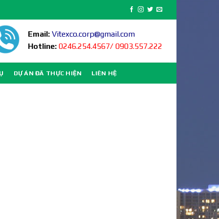
Email:
Vitexco.corp@gmail.com
Hotline:
0246.254.4567/ 0903.557.222
VỤ
DỰ ÁN ĐÃ THỰC HIỆN
LIÊN HỆ