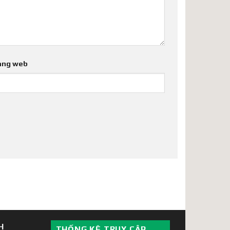
ang web
H
THỐNG KÊ TRUY CẬP