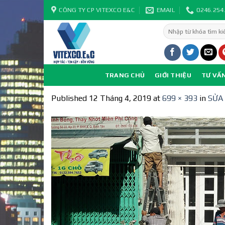
Skip
CÔNG TY CP VITEXCO E&C
EMAIL
0246.254
to
Tìm
content
kiếm:
TRANG CHỦ
GIỚI THIỆU
TƯ VẤ
Published
12 Tháng 4, 2019
at
699 × 393
in
SỬA 