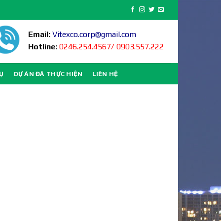
Email:
Vitexco.corp@gmail.com
Hotline:
0246.254.4567/ 0903.557.222
VỤ
DỰ ÁN ĐÃ THỰC HIỆN
LIÊN HỆ