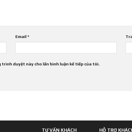
Email
*
Tr
 trình duyệt này cho lần bình luận kế tiếp của tôi.
TƯ VẤN KHÁCH
HỖ TRỢ KHÁC