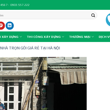
.4567 - 0903.557.222
N XÂY DỰNG
THI CÔNG XÂY DỰNG
THƯƠNG MẠI
DỊCH 
NHÀ TRỌN GÓI GIÁ RẺ TẠI HÀ NỘI