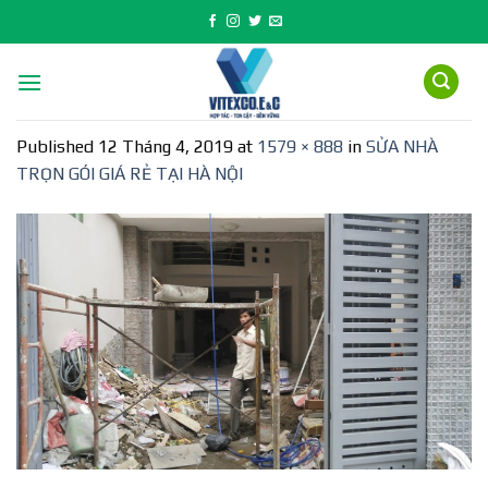
Skip
to
content
Published
12 Tháng 4, 2019
at
1579 × 888
in
SỬA NHÀ
TRỌN GÓI GIÁ RẺ TẠI HÀ NỘI