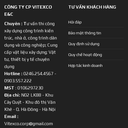
CÔNG TY CP VITEXCO
TƯ VẤN KHÁCH HÀNG
E&C
Hỏi đáp
Chuyên :
T
ư vấn thi công
xây dựng công trình kiến
Bảo mật thông tin
trúc, nhà ở, công trình dân
Quy định sử dụng
dụng và công nghiệp; Cung
cấp vật liệu xây dựng; Vật
Quy chế hoạt động
tư, thiết bị y tế chuyên
Hợp tác kinh doanh
dụng
Hotline :
0246.254.4567 -
0903.557.222
MST
: 0106297230
Địa chỉ:
N02 LK88 - Khu
Cây Quýt - Khu đô thị Văn
Khê - Q. Hà Đông - Hà Nội
Email :
Vitexco.corp@gmail.com