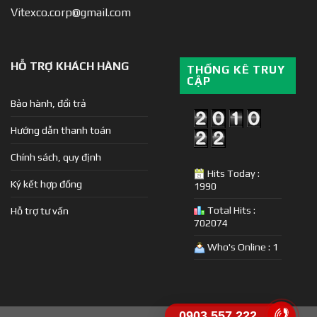
Vitexco.corp@gmail.com
HỖ TRỢ KHÁCH HÀNG
THỐNG KÊ TRUY
CẬP
Bảo hành, đổi trả
Hướng dẫn thanh toán
Chính sách, quy định
Hits Today :
Ký kết hợp đồng
1990
Total Hits :
Hỗ trợ tư vấn
702074
Who's Online : 1
0903.557.222