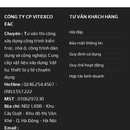
CÔNG TY CP VITEXCO
TƯ VẤN KHÁCH HÀNG
E&C
Hỏi đáp
Chuyên :
T
ư vấn thi công
xây dựng công trình kiến
Bảo mật thông tin
trúc, nhà ở, công trình dân
Quy định sử dụng
dụng và công nghiệp; Cung
cấp vật liệu xây dựng; Vật
Quy chế hoạt động
tư, thiết bị y tế chuyên
Hợp tác kinh doanh
dụng
Hotline :
0246.254.4567 -
0903.557.222
MST
: 0106297230
Địa chỉ:
N02 LK88 - Khu
Cây Quýt - Khu đô thị Văn
Khê - Q. Hà Đông - Hà Nội
Email :