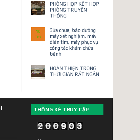
PHÒNG HỌP KẾT HỢP
PHÒNG TRUYỀN
THỐNG
Sửa chữa, bảo dưỡng
10
máy xét nghiệm, máy
TH9
điện tim, máy phục vụ
công tác khám chữa
bệnh
HOÀN THIỆN TRONG
THỜI GIAN RẤT NGẮN
H
THỐNG KÊ TRUY CẬP