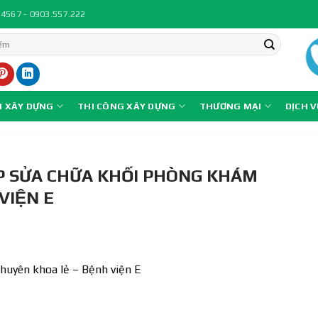
.4567 - 0903.557.222
N XÂY DỰNG
THI CÔNG XÂY DỰNG
THƯƠNG MẠI
DỊCH 
ẤP SỬA CHỮA KHỐI PHÒNG KHÁM
VIỆN E
chuyên khoa lẻ – Bệnh viện E