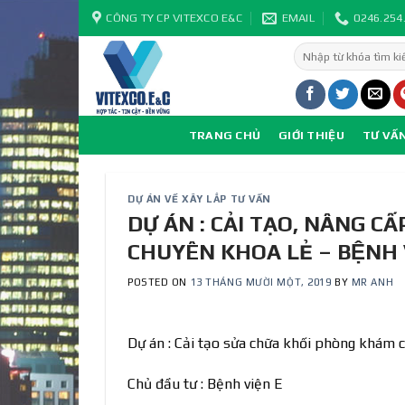
Skip
CÔNG TY CP VITEXCO E&C
EMAIL
0246.254
to
Tìm
content
kiếm:
TRANG CHỦ
GIỚI THIỆU
TƯ VẤ
DỰ ÁN VỀ XÂY LẮP TƯ VẤN
DỰ ÁN : CẢI TẠO, NÂNG C
CHUYÊN KHOA LẺ – BỆNH 
POSTED ON
13 THÁNG MƯỜI MỘT, 2019
BY
MR ANH
Dự án : Cải tạo sửa chữa khối phòng khám 
Chủ đầu tư : Bệnh viện E