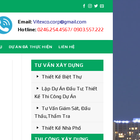
Email:
Vitexco.corp@gmail.com
Hotline:
0246.254.4567/ 0903.557.222
VỤ
DỰ ÁN ĐÃ THỰC HIỆN
LIÊN HỆ
TƯ VẤN XÂY DỰNG
Thiết Kế Biệt Thự
Lập Dự Án Đầu Tư; Thiết
Kế Thi Công Dự Án
Tư Vấn Giám Sát, Đấu
Thầu,thẩm Tra
Thiết Kế Nhà Phố
THI CÔNG XÂY DỰNG