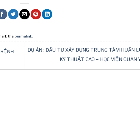
mark the
permalink
.
DỰ ÁN : ĐẦU TƯ XÂY DỰNG TRUNG TÂM HUẤN L
– BỆNH
KỸ THUẬT CAO – HỌC VIỆN QUÂN 