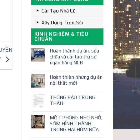
Cải Tạo Nhà Cũ
Xây Dựng Trọn Gói
KINH NGHIỆM & TIÊU
CHUẨN
UYỆN
Hoàn thành dự án, sửa
chữa và cải tạo trụ sở
Y
ngân hàng NCB
Hoàn thiện những dự án
nội thất mới
THÔNG BÁO TRÚNG
THẦU
MỘT PHÒNG NHO NHỎ,
SỚM HÌNH THÀNH
TRONG HAI HÔM NỮA