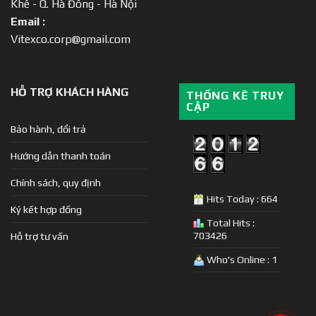
Khê - Q. Hà Đông - Hà Nội
Email :
Vitexco.corp@gmail.com
HỖ TRỢ KHÁCH HÀNG
THỐNG KÊ TRUY
CẬP
Bảo hành, đổi trả
Hướng dẫn thanh toán
Chính sách, quy định
Hits Today : 664
Ký kết hợp đồng
Total Hits :
703426
Hỗ trợ tư vấn
Who's Online : 1