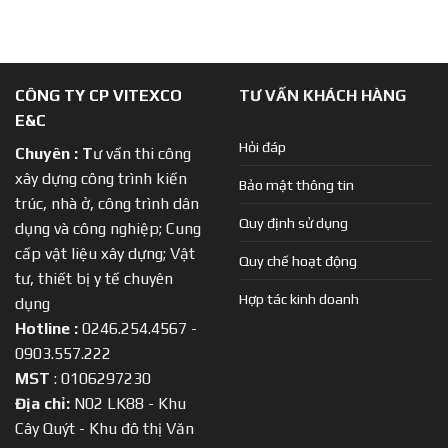
CÔNG TY CP VITEXCO
TƯ VẤN KHÁCH HÀNG
E&C
Hỏi đáp
Chuyên :
T
ư vấn thi công
xây dựng công trình kiến
Bảo mật thông tin
trúc, nhà ở, công trình dân
Quy định sử dụng
dụng và công nghiệp; Cung
cấp vật liệu xây dựng; Vật
Quy chế hoạt động
tư, thiết bị y tế chuyên
Hợp tác kinh doanh
dụng
Hotline :
0246.254.4567 -
0903.557.222
MST
: 0106297230
Địa chỉ:
N02 LK88 - Khu
Cây Quýt - Khu đô thị Văn