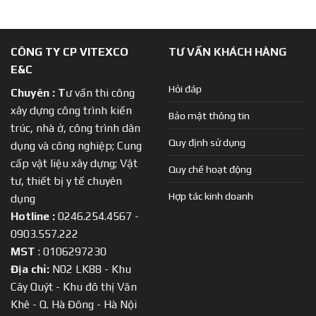
CÔNG TY CP VITEXCO
TƯ VẤN KHÁCH HÀNG
E&C
Hỏi đáp
Chuyên :
T
ư vấn thi công
xây dựng công trình kiến
Bảo mật thông tin
trúc, nhà ở, công trình dân
Quy định sử dụng
dụng và công nghiệp; Cung
cấp vật liệu xây dựng; Vật
Quy chế hoạt động
tư, thiết bị y tế chuyên
Hợp tác kinh doanh
dụng
Hotline :
0246.254.4567 -
0903.557.222
MST
: 0106297230
Địa chỉ:
N02 LK88 - Khu
Cây Quýt - Khu đô thị Văn
Khê - Q. Hà Đông - Hà Nội