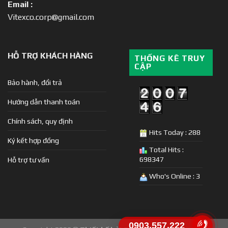
Email :
Vitexco.corp@gmail.com
HỖ TRỢ KHÁCH HÀNG
THỐNG KÊ TRUY
CẬP
Bảo hành, đổi trả
Hướng dẫn thanh toán
Chính sách, quy định
Hits Today : 288
Ký kết hợp đồng
Total Hits :
698347
Hỗ trợ tư vấn
Who's Online : 3
0903.557.222