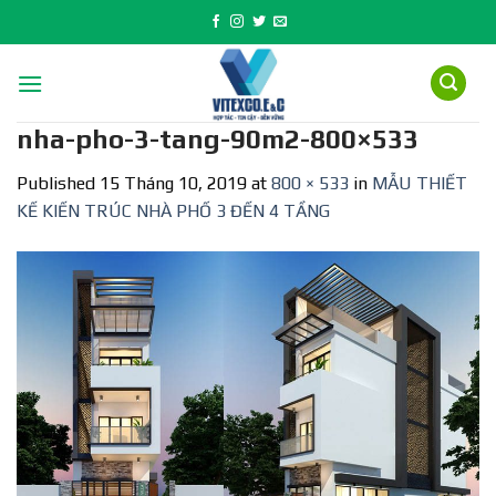
Skip
to
content
nha-pho-3-tang-90m2-800×533
Published
15 Tháng 10, 2019
at
800 × 533
in
MẪU THIẾT
KẾ KIẾN TRÚC NHÀ PHỐ 3 ĐẾN 4 TẦNG