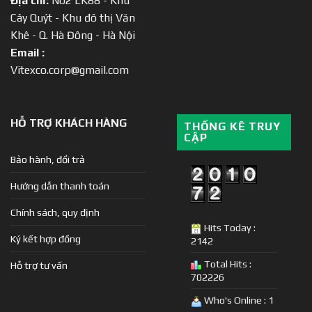
Địa chỉ:
N02 LK88 - Khu
Cây Quýt - Khu đô thị Văn
Khê - Q. Hà Đông - Hà Nội
Email :
Vitexco.corp@gmail.com
HỖ TRỢ KHÁCH HÀNG
THỐNG KÊ TRUY
CẬP
Bảo hành, đổi trả
Hướng dẫn thanh toán
Chính sách, quy định
Hits Today :
Ký kết hợp đồng
2142
Total Hits :
Hỗ trợ tư vấn
702226
Who's Online : 1