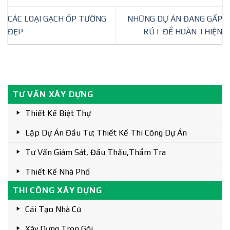
CÁC LOẠI GẠCH ỐP TƯỜNG
NHỮNG DỰ ÁN ĐANG GẤP
ĐẸP
RÚT ĐỂ HOÀN THIỆN
TƯ VẤN XÂY DỰNG
Thiết Kế Biệt Thự
Lập Dự Án Đầu Tư; Thiết Kế Thi Công Dự Án
Tư Vấn Giám Sát, Đấu Thầu,thẩm Tra
Thiết Kế Nhà Phố
THI CÔNG XÂY DỰNG
Cải Tạo Nhà Cũ
Xây Dựng Trọn Gói