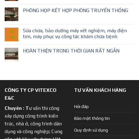
PHÒNG HỌP KẾT HỢP PHÒNG TRUYỀN THỐNG
Sửa chữa, bảo dưỡng máy xét nghiệm, máy điện
10
tim, máy phục vụ công tác khám chữa bệnh
TH9
HOÀN THIỆN TRONG THỜI GIAN RẤT NGẮN
CÔNG TY CP VITEXCO
TƯ VẤN KHÁCH HÀNG
E&C
Hỏi đáp
Chuyên :
T
ư vấn thi công
xây dựng công trình kiến
Bảo mật thông tin
trúc, nhà ở, công trình dân
Quy định sử dụng
dụng và công nghiệp; Cung