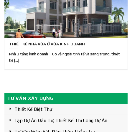
THIẾT KẾ NHÀ VỪA Ở VỪA KINH DOANH
Nhà 3 tầng kinh doanh – Có vẻ ngoài tinh tế và sang trọng, thiết
kế [...]
TƯ VẤN XÂY DỰNG
Thiết Kế Biệt Thự
Lập Dự Án Đầu Tư; Thiết Kế Thi Công Dự Án
Tư Vấn Giám Sát, Đấu Thầu,thẩm Tra