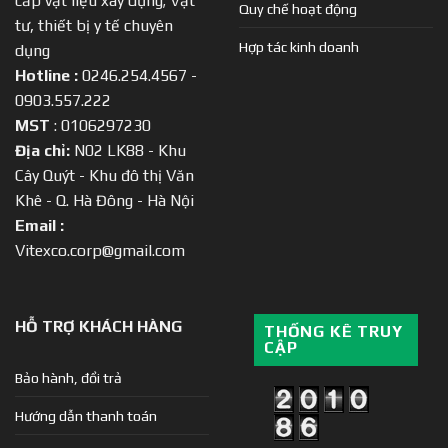
cấp vật liệu xây dựng; Vật
Quy chế hoạt động
tư, thiết bị y tế chuyên
Hợp tác kinh doanh
dụng
Hotline :
0246.254.4567 -
0903.557.222
MST
: 0106297230
Địa chỉ:
N02 LK88 - Khu
Cây Quýt - Khu đô thị Văn
Khê - Q. Hà Đông - Hà Nội
Email :
Vitexco.corp@gmail.com
HỖ TRỢ KHÁCH HÀNG
THỐNG KÊ TRUY
CẬP
Bảo hành, đổi trả
Hướng dẫn thanh toán