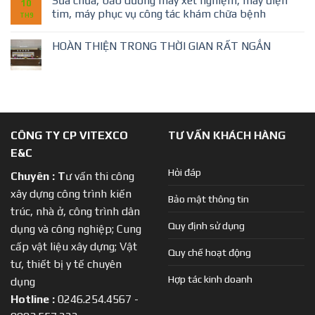
Sửa chữa, bảo dưỡng máy xét nghiệm, máy điện
10
tim, máy phục vụ công tác khám chữa bệnh
TH9
HOÀN THIỆN TRONG THỜI GIAN RẤT NGẮN
CÔNG TY CP VITEXCO
TƯ VẤN KHÁCH HÀNG
E&C
Hỏi đáp
Chuyên :
T
ư vấn thi công
xây dựng công trình kiến
Bảo mật thông tin
trúc, nhà ở, công trình dân
Quy định sử dụng
dụng và công nghiệp; Cung
cấp vật liệu xây dựng; Vật
Quy chế hoạt động
tư, thiết bị y tế chuyên
Hợp tác kinh doanh
dụng
Hotline :
0246.254.4567 -