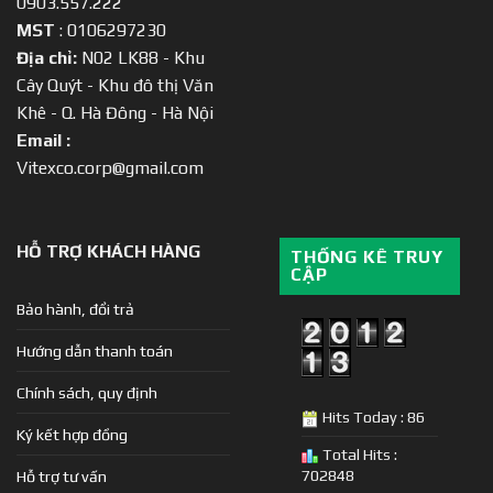
0903.557.222
MST
: 0106297230
Địa chỉ:
N02 LK88 - Khu
Cây Quýt - Khu đô thị Văn
Khê - Q. Hà Đông - Hà Nội
Email :
Vitexco.corp@gmail.com
HỖ TRỢ KHÁCH HÀNG
THỐNG KÊ TRUY
CẬP
Bảo hành, đổi trả
Hướng dẫn thanh toán
Chính sách, quy định
Hits Today : 86
Ký kết hợp đồng
Total Hits :
702848
Hỗ trợ tư vấn