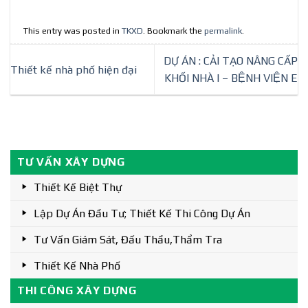
This entry was posted in
TKXD
. Bookmark the
permalink
.
DỰ ÁN : CẢI TẠO NÂNG CẤP
Thiết kế nhà phố hiện đại
KHỐI NHÀ I – BỆNH VIỆN E
TƯ VẤN XÂY DỰNG
Thiết Kế Biệt Thự
Lập Dự Án Đầu Tư; Thiết Kế Thi Công Dự Án
Tư Vấn Giám Sát, Đấu Thầu,thẩm Tra
Thiết Kế Nhà Phố
THI CÔNG XÂY DỰNG