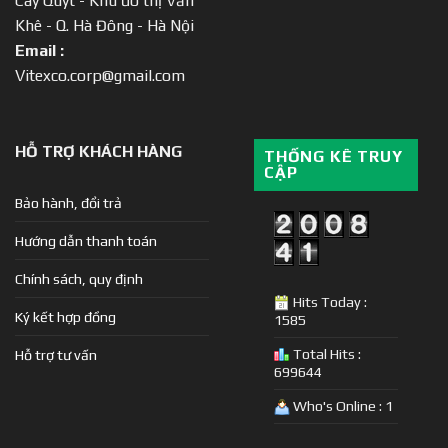
Cây Quýt - Khu đô thị Văn
Khê - Q. Hà Đông - Hà Nội
Email :
Vitexco.corp@gmail.com
HỖ TRỢ KHÁCH HÀNG
THỐNG KÊ TRUY
CẬP
Bảo hành, đổi trả
Hướng dẫn thanh toán
Chính sách, quy định
Hits Today :
Ký kết hợp đồng
1585
Total Hits :
Hỗ trợ tư vấn
699644
Who's Online : 1