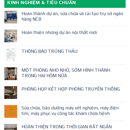
KINH NGHIỆM & TIÊU CHUẨN
Hoàn thành dự án, sửa chữa và cải tạo trụ sở ngân
hàng NCB
Hoàn thiện những dự án nội thất mới
THÔNG BÁO TRÚNG THẦU
MỘT PHÒNG NHO NHỎ, SỚM HÌNH THÀNH
TRONG HAI HÔM NỮA
PHÒNG HỌP KẾT HỢP PHÒNG TRUYỀN THỐNG
Sửa chữa, bảo dưỡng máy xét nghiệm, máy điện
10
tim, máy phục vụ công tác khám chữa bệnh
TH9
HOÀN THIỆN TRONG THỜI GIAN RẤT NGẮN