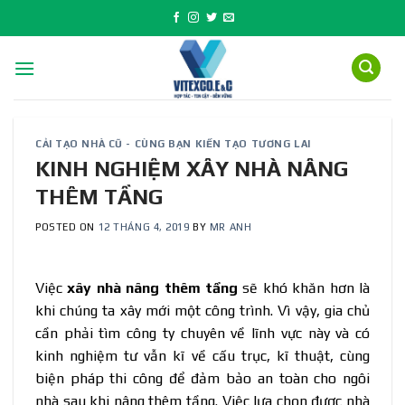
Skip
to
content
CẢI TẠO NHÀ CŨ - CÙNG BẠN KIẾN TẠO TƯƠNG LAI
KINH NGHIỆM XÂY NHÀ NÂNG
THÊM TẦNG
POSTED ON
12 THÁNG 4, 2019
BY
MR ANH
Việc
xây nhà nâng thêm tầng
sẽ khó khăn hơn là
khi chúng ta xây mới một công trình. Vì vậy, gia chủ
cần phải tìm công ty chuyên về lĩnh vực này và có
kinh nghiệm tư vẫn kĩ về cấu trục, kĩ thuật, cùng
biện pháp thi công để đảm bảo an toàn cho ngôi
nhà sau khi nâng thêm tầng. Việc lựa chọn được nhà