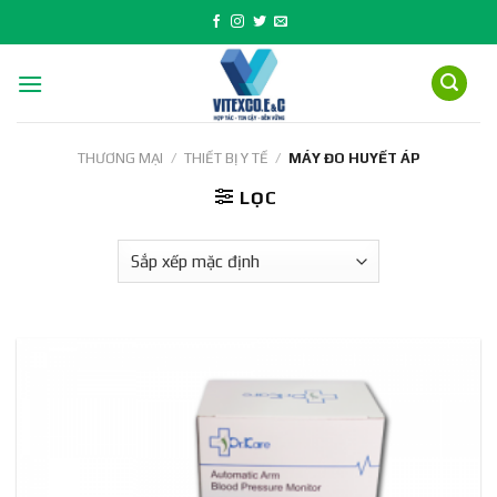
Skip
to
content
THƯƠNG MẠI
/
THIẾT BỊ Y TẾ
/
MÁY ĐO HUYẾT ÁP
LỌC