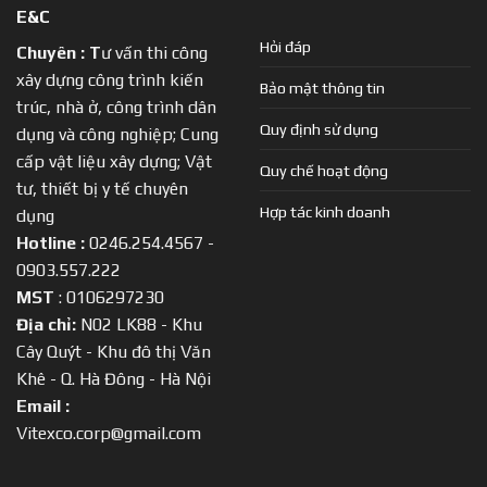
E&C
Hỏi đáp
Chuyên :
T
ư vấn thi công
xây dựng công trình kiến
Bảo mật thông tin
trúc, nhà ở, công trình dân
Quy định sử dụng
dụng và công nghiệp; Cung
cấp vật liệu xây dựng; Vật
Quy chế hoạt động
tư, thiết bị y tế chuyên
Hợp tác kinh doanh
dụng
Hotline :
0246.254.4567 -
0903.557.222
MST
: 0106297230
Địa chỉ:
N02 LK88 - Khu
Cây Quýt - Khu đô thị Văn
Khê - Q. Hà Đông - Hà Nội
Email :
Vitexco.corp@gmail.com