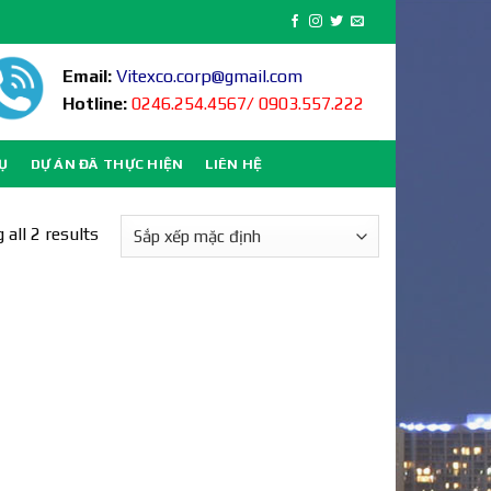
Email:
Vitexco.corp@gmail.com
Hotline:
0246.254.4567/ 0903.557.222
VỤ
DỰ ÁN ĐÃ THỰC HIỆN
LIÊN HỆ
all 2 results