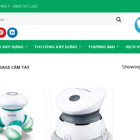
.4567 - 0903.557.222
N XÂY DỰNG
THI CÔNG XÂY DỰNG
THƯƠNG MẠI
DỊCH 
Showing 
SAGE CẦM TAY