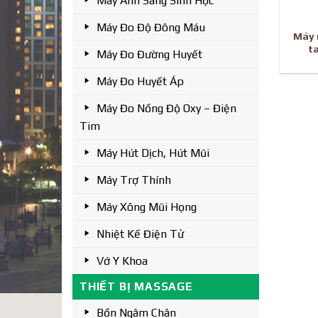
Máy Ánh Sáng Sinh Học
Máy Đo Độ Đông Máu
Máy 
t
Máy Đo Đường Huyết
Máy Đo Huyết Áp
Máy Đo Nồng Độ Oxy – Điện
Tim
Máy Hút Dịch, Hút Mũi
Máy Trợ Thính
Máy Xông Mũi Họng
Nhiệt Kế Điện Tử
Vớ Y Khoa
THIẾT BỊ MASSAGE
Bồn Ngâm Chân