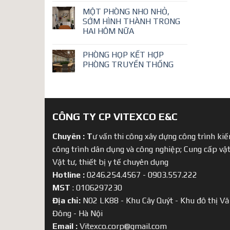
MỘT PHÒNG NHO NHỎ,
SỚM HÌNH THÀNH TRONG
HAI HÔM NỮA
PHÒNG HỌP KẾT HỢP
PHÒNG TRUYỀN THỐNG
CÔNG TY CP VITEXCO E&C
Chuyên :
T
ư vấn thi công xây dựng công trình kiến
công trình dân dụng và công nghiệp; Cung cấp vật
Vật tư, thiết bị y tế chuyên dụng
Hotline :
0246.254.4567 - 0903.557.222
MST
: 0106297230
Địa chỉ:
N02 LK88 - Khu Cây Quýt - Khu đô thị Vă
Đông - Hà Nội
Email :
Vitexco.corp@gmail.com