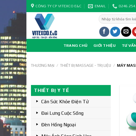
Skip
CÔNG TY CP VITEXCO E&C
EMAIL
0246.254
to
Tìm
content
kiếm:
TRANG CHỦ
GIỚI THIỆU
TƯ VẤ
THƯƠNG MẠI
/
THIẾT BỊ MASSAGE - TRỊ LIỆU
/
MÁY MAS
THIẾT BỊ Y TẾ
Cân Sức Khỏe Điện Tử
Đai Lưng Cuộc Sống
Đèn Hồng Ngoại