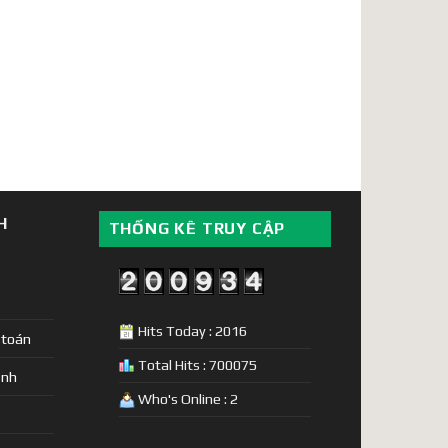
H
THỐNG KÊ TRUY CẬP
Hits Today : 2016
 toán
Total Hits : 700075
ịnh
Who's Online : 2