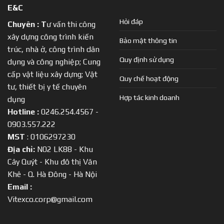
E&C
Hỏi đáp
Chuyên :
T
ư vấn thi công
xây dựng công trình kiến
Bảo mật thông tin
trúc, nhà ở, công trình dân
Quy định sử dụng
dụng và công nghiệp; Cung
cấp vật liệu xây dựng; Vật
Quy chế hoạt động
tư, thiết bị y tế chuyên
Hợp tác kinh doanh
dụng
Hotline :
0246.254.4567 -
0903.557.222
MST
: 0106297230
Địa chỉ:
N02 LK88 - Khu
Cây Quýt - Khu đô thị Văn
Khê - Q. Hà Đông - Hà Nội
Email :
Vitexco.corp@gmail.com