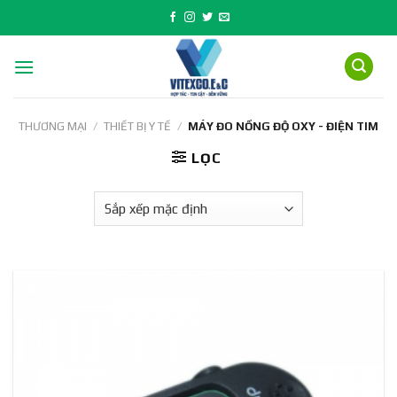
Skip
to
content
THƯƠNG MẠI
/
THIẾT BỊ Y TẾ
/
MÁY ĐO NỒNG ĐỘ OXY - ĐIỆN TIM
LỌC