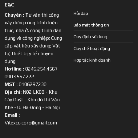
E&C
Hỏi đáp
Chuyên :
T
ư vấn thi công
xây dựng công trình kiến
Bảo mật thông tin
trúc, nhà ở, công trình dân
Quy định sử dụng
dụng và công nghiệp; Cung
cấp vật liệu xây dựng; Vật
Quy chế hoạt động
tư, thiết bị y tế chuyên
Hợp tác kinh doanh
dụng
Hotline :
0246.254.4567 -
0903.557.222
MST
: 0106297230
Địa chỉ:
N02 LK88 - Khu
Cây Quýt - Khu đô thị Văn
Khê - Q. Hà Đông - Hà Nội
Email :
Vitexco.corp@gmail.com