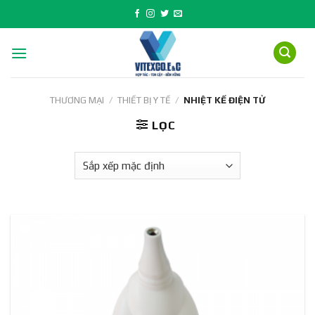
Skip
to
content
THƯƠNG MẠI
/
THIẾT BỊ Y TẾ
/
NHIỆT KẾ ĐIỆN TỬ
LỌC