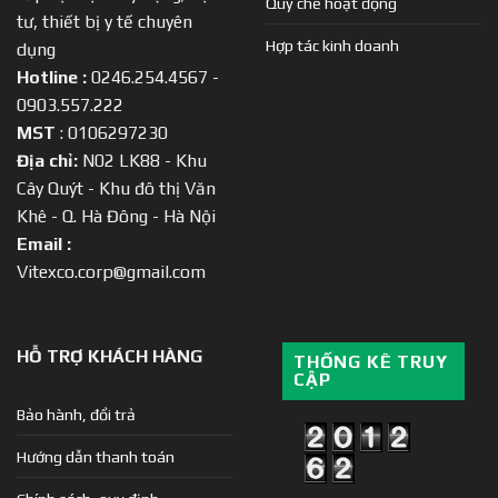
Quy chế hoạt động
tư, thiết bị y tế chuyên
Hợp tác kinh doanh
dụng
Hotline :
0246.254.4567 -
0903.557.222
MST
: 0106297230
Địa chỉ:
N02 LK88 - Khu
Cây Quýt - Khu đô thị Văn
Khê - Q. Hà Đông - Hà Nội
Email :
Vitexco.corp@gmail.com
HỖ TRỢ KHÁCH HÀNG
THỐNG KÊ TRUY
CẬP
Bảo hành, đổi trả
Hướng dẫn thanh toán