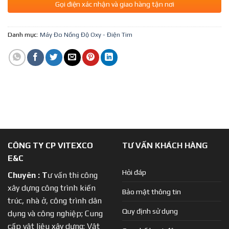
Gọi điện xác nhận và giao hàng tận nơi
Danh mục:
Máy Đo Nồng Độ Oxy - Điện Tim
CÔNG TY CP VITEXCO
TƯ VẤN KHÁCH HÀNG
E&C
Hỏi đáp
Chuyên :
T
ư vấn thi công
xây dựng công trình kiến
Bảo mật thông tin
trúc, nhà ở, công trình dân
Quy định sử dụng
dụng và công nghiệp; Cung
cấp vật liệu xây dựng; Vật