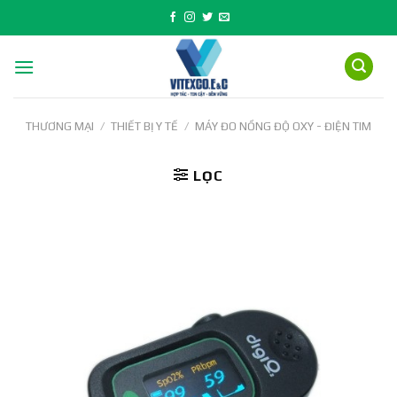
Skip
to
content
THƯƠNG MẠI
/
THIẾT BỊ Y TẾ
/
MÁY ĐO NỒNG ĐỘ OXY - ĐIỆN TIM
LỌC