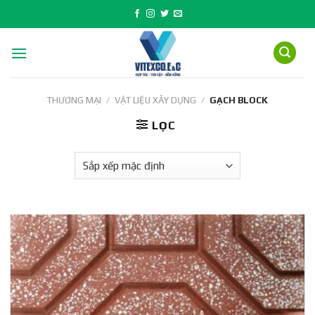
Skip
to
content
THƯƠNG MẠI
/
VẬT LIỆU XÂY DỰNG
/
GẠCH BLOCK
LỌC