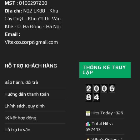
MST
: 0106297230
Địa chỉ:
N02 LK88 - Khu
Cây Quýt - Khu đô thị Văn
Khê - Q. Hà Đông - Hà Nội
Email :
Vitexco.corp@gmail.com
HỖ TRỢ KHÁCH HÀNG
THỐNG KÊ TRUY
CẬP
Bảo hành, đổi trả
Hướng dẫn thanh toán
Chính sách, quy định
Hits Today : 826
Ký kết hợp đồng
Total Hits :
697413
Hỗ trợ tư vấn
Who's Online : 1