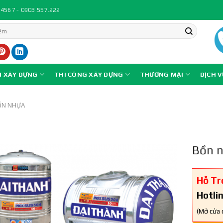
.4567 - 0903.557.222
N XÂY DỰNG
THI CÔNG XÂY DỰNG
THƯƠNG MẠI
DỊCH 
ỒN NHỰA
Bồn n
Hỗ Tr
Hotli
(Mở cửa 