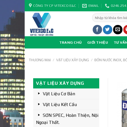
Skip
CÔNG TY CP VITEXCO E&C
EMAIL
0246.254
to
Tìm
content
kiếm:
TRANG CHỦ
GIỚI THIỆU
TƯ VẤ
THƯƠNG MẠI
/
VẬT LIỆU XÂY DỰNG
/
BỒN NƯỚC INOX, B
VẬT LIỆU XÂY DỰNG
Vật Liệu Cơ Bản
Vật Liệu Kết Cấu
SƠN SPEC, Hoàn Thiện, Nội
Ngoại Thất.