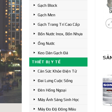
Gạch Block
Gạch Men
Gạch Trang Trí Cao Cấp
Bồn Nước Inox, Bồn Nhựa
Ống Nước
Keo Dán Gạch Đá
SẢ
THIẾT BỊ Y TẾ
Cân Sức Khỏe Điện Tử
Đai Lưng Cuộc Sống
Đèn Hồng Ngoại
Máy Ánh Sáng Sinh Học
Máy Đo Độ Đông Máu