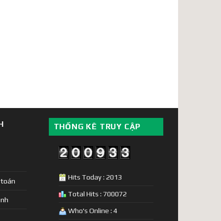
H
THỐNG KÊ TRUY CẬP
Hits Today : 2013
 toán
Total Hits : 700072
ịnh
Who's Online : 4