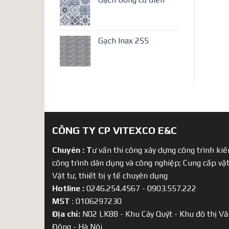
Gạch Inax 255
CÔNG TY CP VITEXCO E&C
Chuyên :
T
ư vấn thi công xây dựng công trình kiến
công trình dân dụng và công nghiệp; Cung cấp vật
Vật tư, thiết bị y tế chuyên dụng
Hotline :
0246.254.4567 - 0903.557.222
MST
: 0106297230
Địa chỉ:
N02 LK88 - Khu Cây Quýt - Khu đô thị Vă
Đông - Hà Nội