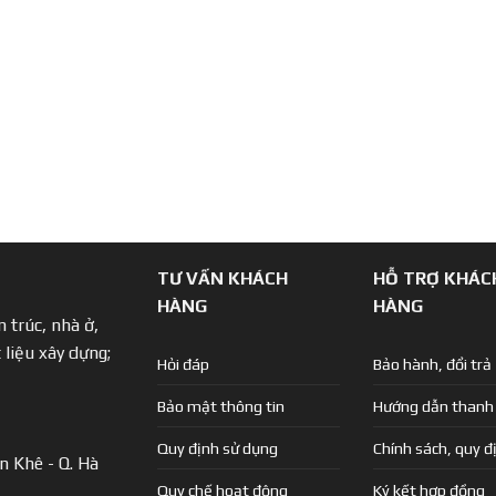
TƯ VẤN KHÁCH
HỖ TRỢ KHÁC
HÀNG
HÀNG
 trúc, nhà ở,
 liệu xây dựng;
Hỏi đáp
Bảo hành, đổi trả
Bảo mật thông tin
Hướng dẫn thanh
Quy định sử dụng
Chính sách, quy đ
n Khê - Q. Hà
Quy chế hoạt động
Ký kết hợp đồng