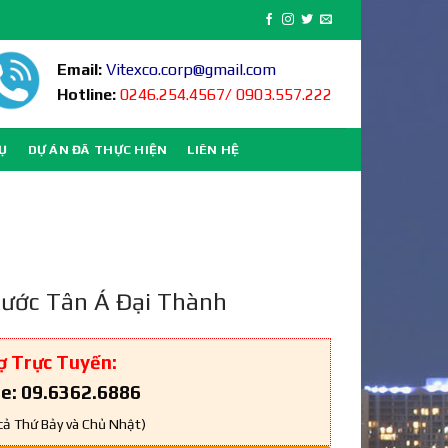
Email:
Vitexco.corp@gmail.com
Hotline:
0246.254.4567/ 0903.557.222
VỤ
DỰ ÁN ĐÃ THỰC HIỆN
LIÊN HỆ
ước Tân Á Đại Thành
ợ Trực Tuyến:
ne: 09.6362.6886
cả Thứ Bảy và Chủ Nhật)