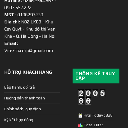
Hotline :
0246.254.4567 -
0903.557.222
MST
: 0106297230
Địa chỉ:
N02 LK88 - Khu
Cây Quýt - Khu đô thị Văn
Khê - Q. Hà Đông - Hà Nội
Email :
Vitexco.corp@gmail.com
HỖ TRỢ KHÁCH HÀNG
THỐNG KÊ TRUY
CẬP
Bảo hành, đổi trả
Hướng dẫn thanh toán
Chính sách, quy định
Hits Today : 828
Ký kết hợp đồng
Total Hits :