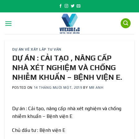
Skip
to
content
DỰ ÁN VỀ XÂY LẮP TƯ VẤN
DỰ ÁN : CẢI TẠO , NÂNG CẤP
NHÀ XÉT NGHIỆM VÀ CHỐNG
NHIỄM KHUẨN – BỆNH VIỆN E.
POSTED ON
14 THÁNG MƯỜI MỘT, 2019
BY
MR ANH
Dự án : Cải tạo, nâng cấp nhà xét nghiệm và chống
nhiễm khuẩn – Bệnh viện E
Chủ đầu tư : Bệnh viện E