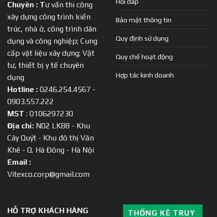
Hỏi đáp
Chuyên :
T
ư vấn thi công
xây dựng công trình kiến
Bảo mật thông tin
trúc, nhà ở, công trình dân
Quy định sử dụng
dụng và công nghiệp; Cung
cấp vật liệu xây dựng; Vật
Quy chế hoạt động
tư, thiết bị y tế chuyên
Hợp tác kinh doanh
dụng
Hotline :
0246.254.4567 -
0903.557.222
MST
: 0106297230
Địa chỉ:
N02 LK88 - Khu
Cây Quýt - Khu đô thị Văn
Khê - Q. Hà Đông - Hà Nội
Email :
Vitexco.corp@gmail.com
HỖ TRỢ KHÁCH HÀNG
THỐNG KÊ TRUY