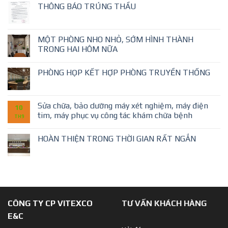
THÔNG BÁO TRÚNG THẦU
MỘT PHÒNG NHO NHỎ, SỚM HÌNH THÀNH
TRONG HAI HÔM NỮA
PHÒNG HỌP KẾT HỢP PHÒNG TRUYỀN THỐNG
Sửa chữa, bảo dưỡng máy xét nghiệm, máy điện
10
tim, máy phục vụ công tác khám chữa bệnh
TH9
HOÀN THIỆN TRONG THỜI GIAN RẤT NGẮN
CÔNG TY CP VITEXCO
TƯ VẤN KHÁCH HÀNG
E&C