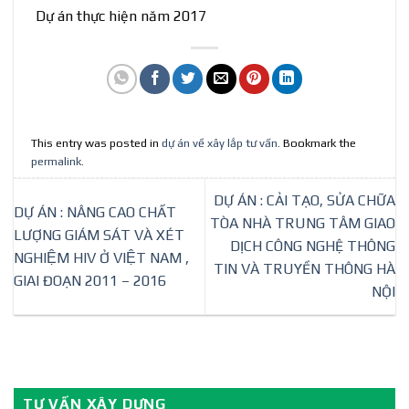
Dự án thực hiện năm 2017
This entry was posted in
dự án về xây lắp tư vấn
. Bookmark the
permalink
.
DỰ ÁN : CẢI TẠO, SỬA CHỮA
DỰ ÁN : NÂNG CAO CHẤT
TÒA NHÀ TRUNG TÂM GIAO
LƯỢNG GIÁM SÁT VÀ XÉT
DỊCH CÔNG NGHỆ THÔNG
NGHIỆM HIV Ở VIỆT NAM ,
TIN VÀ TRUYỀN THÔNG HÀ
GIAI ĐOẠN 2011 – 2016
NỘI
TƯ VẤN XÂY DỰNG