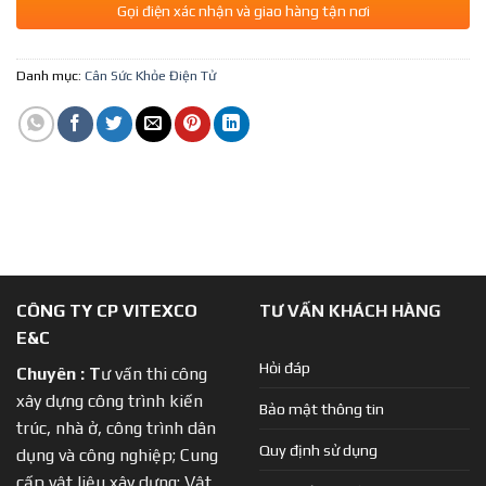
Gọi điện xác nhận và giao hàng tận nơi
Danh mục:
Cân Sức Khỏe Điện Tử
CÔNG TY CP VITEXCO
TƯ VẤN KHÁCH HÀNG
E&C
Hỏi đáp
Chuyên :
T
ư vấn thi công
xây dựng công trình kiến
Bảo mật thông tin
trúc, nhà ở, công trình dân
Quy định sử dụng
dụng và công nghiệp; Cung
cấp vật liệu xây dựng; Vật