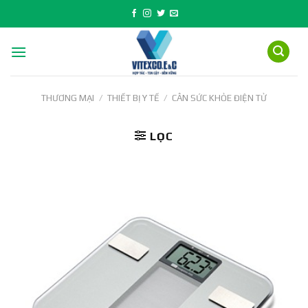
Skip
to
content
THƯƠNG MẠI
/
THIẾT BỊ Y TẾ
/
CÂN SỨC KHỎE ĐIỆN TỬ
LỌC