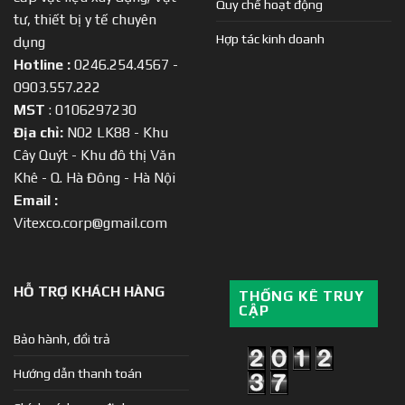
Quy chế hoạt động
tư, thiết bị y tế chuyên
Hợp tác kinh doanh
dụng
Hotline :
0246.254.4567 -
0903.557.222
MST
: 0106297230
Địa chỉ:
N02 LK88 - Khu
Cây Quýt - Khu đô thị Văn
Khê - Q. Hà Đông - Hà Nội
Email :
Vitexco.corp@gmail.com
HỖ TRỢ KHÁCH HÀNG
THỐNG KÊ TRUY
CẬP
Bảo hành, đổi trả
Hướng dẫn thanh toán