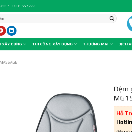
.4567 - 0903.557.222
N XÂY DỰNG
THI CÔNG XÂY DỰNG
THƯƠNG MẠI
DỊCH 
I MASSAGE
Đệm g
MG1
Hỗ Tr
Hotli
(Mở cửa 