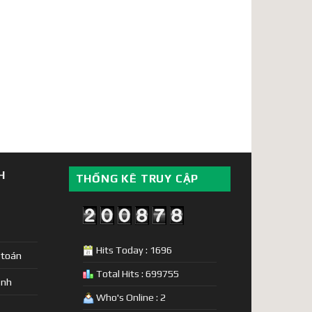
H
THỐNG KÊ TRUY CẬP
Hits Today : 1696
 toán
Total Hits : 699755
ịnh
Who's Online : 2