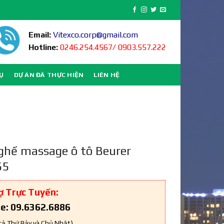
Email:
Vitexco.corp@gmail.com
Hotline:
0246.254.4567/ 0903.557.222
VỤ
DỰ ÁN ĐÃ THỰC HIỆN
LIÊN HỆ
hế massage ô tô Beurer
55
ợ Trực Tuyến:
ne: 09.6362.6886
cả Thứ Bảy và Chủ Nhật)