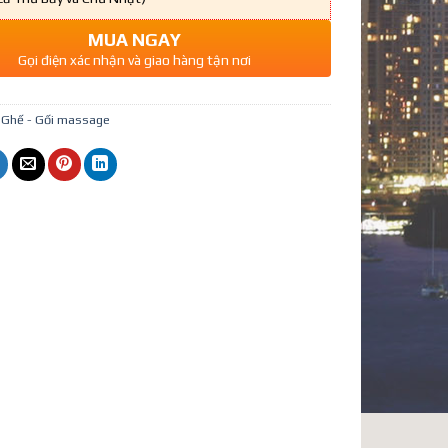
MUA NGAY
Gọi điện xác nhận và giao hàng tận nơi
:
Ghế - Gối massage