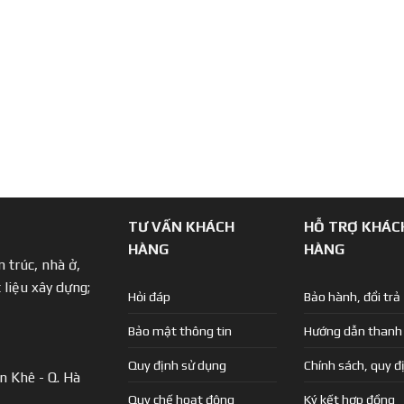
TƯ VẤN KHÁCH
HỖ TRỢ KHÁC
HÀNG
HÀNG
 trúc, nhà ở,
 liệu xây dựng;
Hỏi đáp
Bảo hành, đổi trả
Bảo mật thông tin
Hướng dẫn thanh
Quy định sử dụng
Chính sách, quy đ
n Khê - Q. Hà
Quy chế hoạt động
Ký kết hợp đồng