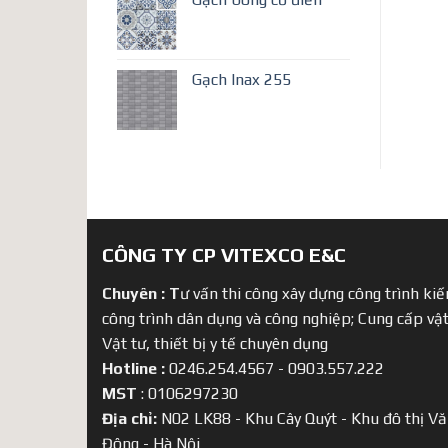
Gạch Inax 255
CÔNG TY CP VITEXCO E&C
Chuyên :
T
ư vấn thi công xây dựng công trình kiến
công trình dân dụng và công nghiệp; Cung cấp vật
Vật tư, thiết bị y tế chuyên dụng
Hotline :
0246.254.4567 - 0903.557.222
MST
: 0106297230
Địa chỉ:
N02 LK88 - Khu Cây Quýt - Khu đô thị Vă
Đông - Hà Nội