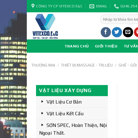
Skip
CÔNG TY CP VITEXCO E&C
EMAIL
0246.254
to
Tìm
content
kiếm:
TRANG CHỦ
GIỚI THIỆU
TƯ VẤ
THƯƠNG MẠI
/
THIẾT BỊ MASSAGE - TRỊ LIỆU
/
GHẾ - GỐ
VẬT LIỆU XÂY DỰNG
Vật Liệu Cơ Bản
Vật Liệu Kết Cấu
SƠN SPEC, Hoàn Thiện, Nội
Ngoại Thất.