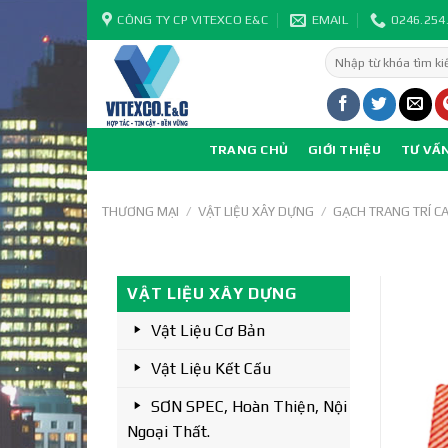
Skip
CÔNG TY CP VITEXCO E&C
EMAIL
0246.254
to
Tìm
content
kiếm:
TRANG CHỦ
GIỚI THIỆU
TƯ VẤ
THƯƠNG MẠI
/
VẬT LIỆU XÂY DỰNG
/
GẠCH TRANG TRÍ C
VẬT LIỆU XÂY DỰNG
Vật Liệu Cơ Bản
Vật Liệu Kết Cấu
SƠN SPEC, Hoàn Thiện, Nội
Ngoại Thất.