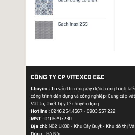
Gạch Inax 255
CÔNG TY CP VITEXCO E&C
Chuyên :
T
ư vấn thi công xây dựng công trình kiến
công trình dân dụng và công nghiệp; Cung cấp vật
Vật tư, thiết bị y tế chuyên dụng
Hotline :
0246.254.4567 - 0903.557.222
MST
: 0106297230
Địa chỉ:
N02 LK88 - Khu Cây Quýt - Khu đô thị Vă
Đông - Hà Nội