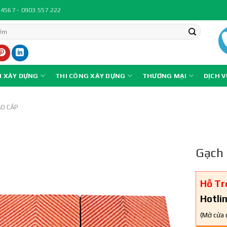
.4567 - 0903.557.222
N XÂY DỰNG
THI CÔNG XÂY DỰNG
THƯƠNG MẠI
DỊCH 
AO CẤP
Gạch 
Hỗ Tr
Hotli
(Mở cửa 