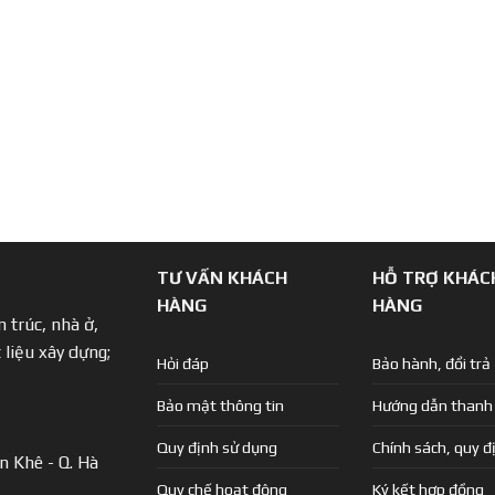
TƯ VẤN KHÁCH
HỖ TRỢ KHÁC
HÀNG
HÀNG
 trúc, nhà ở,
 liệu xây dựng;
Hỏi đáp
Bảo hành, đổi trả
Bảo mật thông tin
Hướng dẫn thanh
Quy định sử dụng
Chính sách, quy đ
n Khê - Q. Hà
Quy chế hoạt động
Ký kết hợp đồng