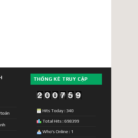
H
THỐNG KÊ TRUY CẬP
Hits Today : 340
 toán
Total Hits : 698399
ịnh
Who's Online : 1