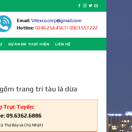
Email:
Vitexco.corp@gmail.com
Hotline:
0246.254.4567/ 0903.557.222
VỤ
DỰ ÁN ĐÃ THỰC HIỆN
LIÊN HỆ
gốm trang trí tàu lá dừa
ợ Trực Tuyến:
ne: 09.6362.6886
cả Thứ Bảy và Chủ Nhật)