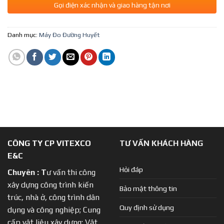
Gọi điện xác nhận và giao hàng tận nơi
Danh mục:
Máy Đo Đường Huyết
CÔNG TY CP VITEXCO
TƯ VẤN KHÁCH HÀNG
E&C
Hỏi đáp
Chuyên :
T
ư vấn thi công
xây dựng công trình kiến
Bảo mật thông tin
trúc, nhà ở, công trình dân
Quy định sử dụng
dụng và công nghiệp; Cung
cấp vật liệu xây dựng; Vật