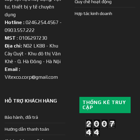
Quy chế hoạt động
tư, thiết bị y tế chuyên
Hợp tác kinh doanh
dụng
Hotline :
0246.254.4567 -
0903.557.222
MST
: 0106297230
Địa chỉ:
N02 LK88 - Khu
Cây Quýt - Khu đô thị Văn
Khê - Q. Hà Đông - Hà Nội
Email :
Vitexco.corp@gmail.com
HỖ TRỢ KHÁCH HÀNG
THỐNG KÊ TRUY
CẬP
Bảo hành, đổi trả
Hướng dẫn thanh toán