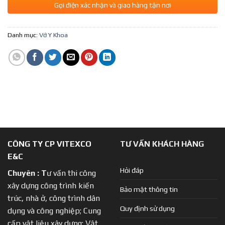
Gọi điện xác nhận và giao hàng tận nơi
Danh mục:
Vớ Y Khoa
CÔNG TY CP VITEXCO
TƯ VẤN KHÁCH HÀNG
E&C
Hỏi đáp
Chuyên :
T
ư vấn thi công
xây dựng công trình kiến
Bảo mật thông tin
trúc, nhà ở, công trình dân
Quy định sử dụng
dụng và công nghiệp; Cung
cấp vật liệu xây dựng; Vật