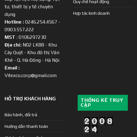
Quy chế hoạt động
tư, thiết bị y tế chuyên
Hợp tác kinh doanh
dụng
Hotline :
0246.254.4567 -
0903.557.222
MST
: 0106297230
Địa chỉ:
N02 LK88 - Khu
Cây Quýt - Khu đô thị Văn
Khê - Q. Hà Đông - Hà Nội
Email :
Vitexco.corp@gmail.com
HỖ TRỢ KHÁCH HÀNG
THỐNG KÊ TRUY
CẬP
Bảo hành, đổi trả
Hướng dẫn thanh toán