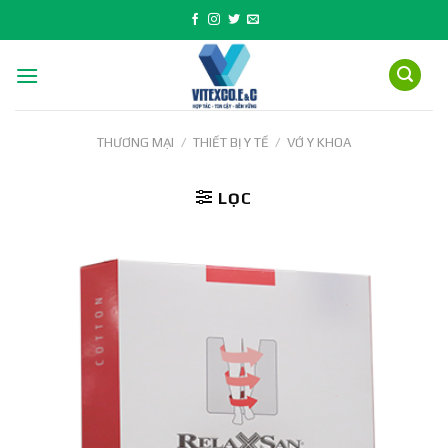
Skip
to
content
THƯƠNG MẠI
/
THIẾT BỊ Y TẾ
/
VỚ Y KHOA
LỌC