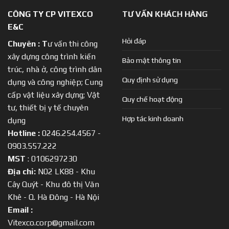
CÔNG TY CP VITEXCO
TƯ VẤN KHÁCH HÀNG
E&C
Hỏi đáp
Chuyên :
T
ư vấn thi công
xây dựng công trình kiến
Bảo mật thông tin
trúc, nhà ở, công trình dân
Quy định sử dụng
dụng và công nghiệp; Cung
cấp vật liệu xây dựng; Vật
Quy chế hoạt động
tư, thiết bị y tế chuyên
Hợp tác kinh doanh
dụng
Hotline :
0246.254.4567 -
0903.557.222
MST
: 0106297230
Địa chỉ:
N02 LK88 - Khu
Cây Quýt - Khu đô thị Văn
Khê - Q. Hà Đông - Hà Nội
Email :
Vitexco.corp@gmail.com