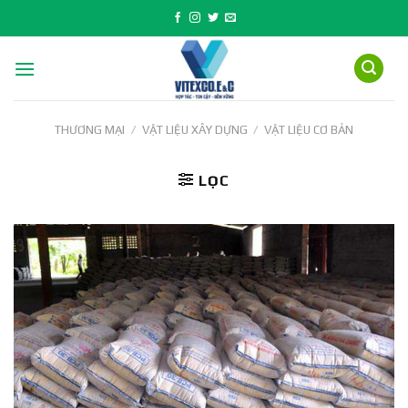
Skip
to
content
THƯƠNG MẠI
/
VẬT LIỆU XÂY DỰNG
/
VẬT LIỆU CƠ BẢN
LỌC